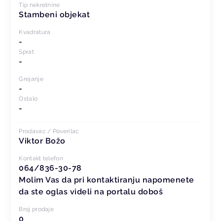
Tip nekretnine
Stambeni objekat
Kvadratura
-
Sprat
-
Grejanje
-
Ostalo
-
Prodavac / Poverilac
Viktor Božo
Kontakt telefon
064/836-30-78
Molim Vas da pri kontaktiranju napomenete
da ste oglas videli na portalu doboš
Broj prodaje
0