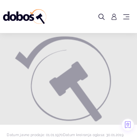
Datum javne prodaje: 01.01.1970
Datum kreiranja oglasa: 30.01.2019