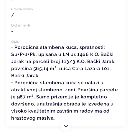
Pravni osnov
/
Dokumenti
-
Opis
• Porodična stambena kuća, spratnosti:
Su+P+1+Pk, upisana u LN br. 1466 K.O. Bački
Jarak na parceli broj 113/3 K.O. Bački Jarak,
površina 565,14 m², ulica Cara Lazara 101,
Bački Jarak
• Porodična stambena kuća se nalazi u
atraktivnoj stambenoj zoni. Površina parcele
je 987 m². Samo prizemlje je kompletno
dovršeno, unutrašnja obrada je izvedena u
visoko kvalitetnim završnim radovima od
hrastovog masiva.