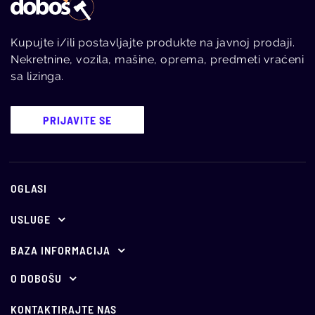
Kupujte i/ili postavljajte produkte na javnoj prodaji.
Nekretnine, vozila, mašine, oprema, predmeti vraćeni
sa lizinga.
PRIJAVITE SE
OGLASI
USLUGE
Ponuda za oglašavanje
BAZA INFORMACIJA
E-aukcije
Propisi
O DOBOŠU
O nama
Holandske aukcije
Vesti
KONTAKTIRAJTE NAS