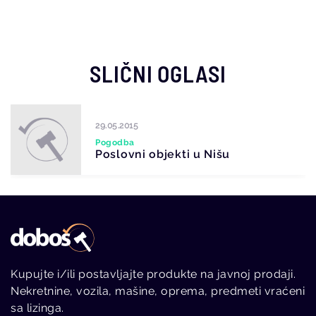
SLIČNI OGLASI
29.05.2015
Pogodba
Poslovni objekti u Nišu
Kupujte i/ili postavljajte produkte na javnoj prodaji.
Nekretnine, vozila, mašine, oprema, predmeti vraćeni
sa lizinga.