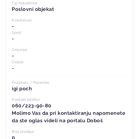
Tip nekretnine
Poslovni objekat
Kvadratura
-
Sprat
-
Grejanje
-
Ostalo
-
Prodavac / Poverilac
igi poch
Kontakt telefon
060/223-90-80
Molimo Vas da pri kontaktiranju napomenete
da ste oglas videli na portalu Doboš
Broj prodaje
0