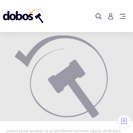
Datum javne prodaje: 01.01.1970
Datum kreiranja oglasa: 16.06.2020