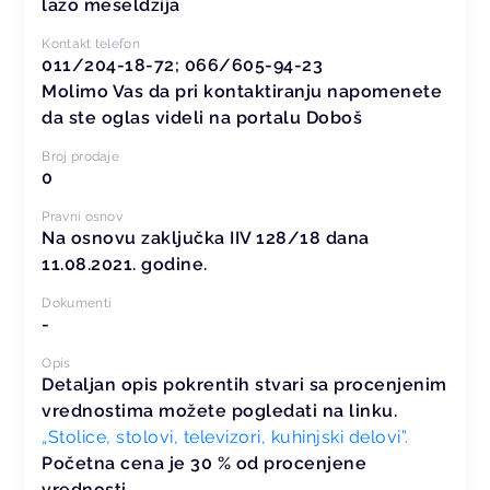
lazo meseldzija
Kontakt telefon
011/204-18-72; 066/605-94-23
Molimo Vas da pri kontaktiranju napomenete
da ste oglas videli na portalu Doboš
Broj prodaje
0
Pravni osnov
Na osnovu zaključka IIV 128/18 dana
11.08.2021. godine.
Dokumenti
-
Opis
Detaljan opis pokrentih stvari sa procenjenim
vrednostima možete pogledati na linku.
„Stolice, stolovi, televizori, kuhinjski delovi”.
Početna cena je 30 % od procenjene
vrednosti.