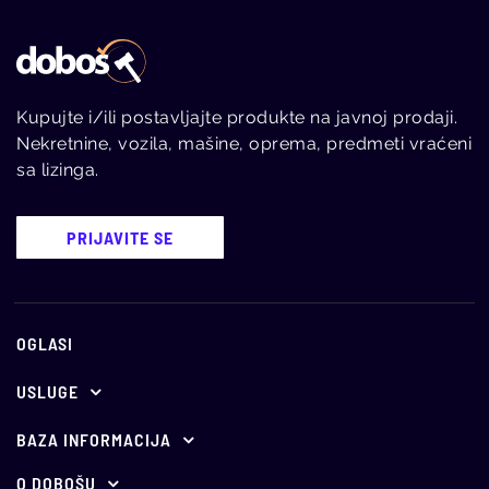
Kupujte i/ili postavljajte produkte na javnoj prodaji.
Nekretnine, vozila, mašine, oprema, predmeti vraćeni
sa lizinga.
PRIJAVITE SE
OGLASI
USLUGE
Ponuda za oglašavanje
BAZA INFORMACIJA
E-aukcije
Propisi
O DOBOŠU