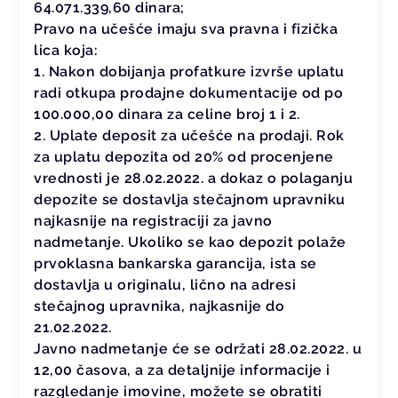
64.071.339,60 dinara;
Pravo na učešće imaju sva pravna i fizička
lica koja:
1. Nakon dobijanja profatkure izvrše uplatu
radi otkupa prodajne dokumentacije od po
100.000,00 dinara za celine broj 1 i 2.
2. Uplate deposit za učešće na prodaji. Rok
za uplatu depozita od 20% od procenjene
vrednosti je 28.02.2022. a dokaz o polaganju
depozite se dostavlja stečajnom upravniku
najkasnije na registraciji za javno
nadmetanje. Ukoliko se kao depozit polaže
prvoklasna bankarska garancija, ista se
dostavlja u originalu, lično na adresi
stečajnog upravnika, najkasnije do
21.02.2022.
Javno nadmetanje će se održati 28.02.2022. u
12,00 časova, a za detaljnije informacije i
razgledanje imovine, možete se obratiti