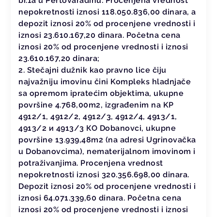
br.1a u Pertovaradinu. Procenjena vrednost
nepokretnosti iznosi 118.050.836,00 dinara, a
depozit iznosi 20% od procenjene vrednosti i
iznosi 23.610.167,20 dinara. Početna cena
iznosi 20% od procenjene vrednosti i iznosi
23.610.167,20 dinara;
2. Stečajni dužnik kao pravno lice čiju
najvažniju imovinu čini Kompleks hladnjače
sa opremom ipratećim objektima, ukupne
površine 4.768,00m2, izgrađenim na KP
4912/1, 4912/2, 4912/3, 4912/4, 4913/1,
4913/2 и 4913/3 КО Dobanovci, ukupne
površine 13.939,48m2 (na adresi Ugrinovačka
u Dobanovcima), nematerijalnom imovinom i
potraživanjima. Procenjena vrednost
nepokretnosti iznosi 320.356.698,00 dinara.
Depozit iznosi 20% od procenjene vrednosti i
iznosi 64.071.339,60 dinara. Početna cena
iznosi 20% od procenjene vrednosti i iznosi