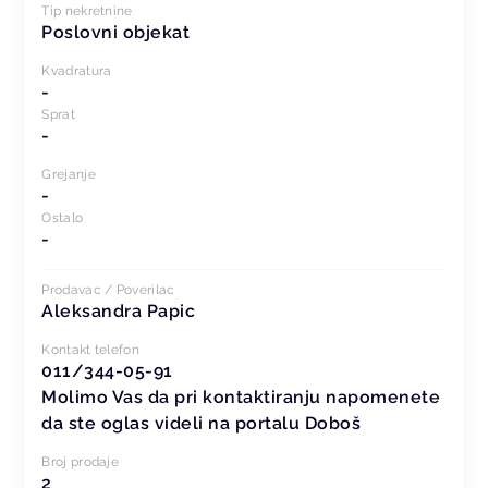
Tip nekretnine
Poslovni objekat
Kvadratura
-
Sprat
-
Grejanje
-
Ostalo
-
Prodavac / Poverilac
Aleksandra Papic
Kontakt telefon
011/344-05-91
Molimo Vas da pri kontaktiranju napomenete
da ste oglas videli na portalu Doboš
Broj prodaje
2