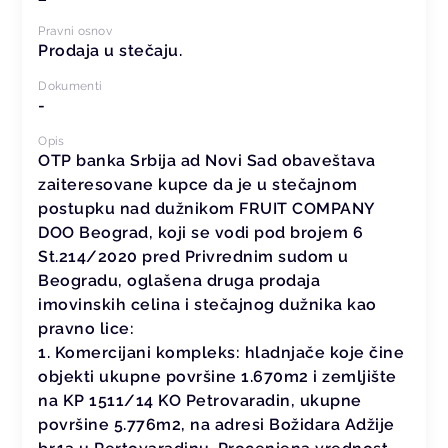
Pravni osnov
Prodaja u stečaju.
Dokumenti
-
Opis
OTP banka Srbija ad Novi Sad obaveštava
zaiteresovane kupce da je u stečajnom
postupku nad dužnikom FRUIT COMPANY
DOO Beograd, koji se vodi pod brojem 6
St.214/2020 pred Privrednim sudom u
Beogradu, oglašena druga prodaja
imovinskih celina i stečajnog dužnika kao
pravno lice:
1. Komercijani kompleks: hladnjače koje čine
objekti ukupne površine 1.670m2 i zemljište
na KP 1511/14 KO Petrovaradin, ukupne
površine 5.776m2, na adresi Božidara Adžije