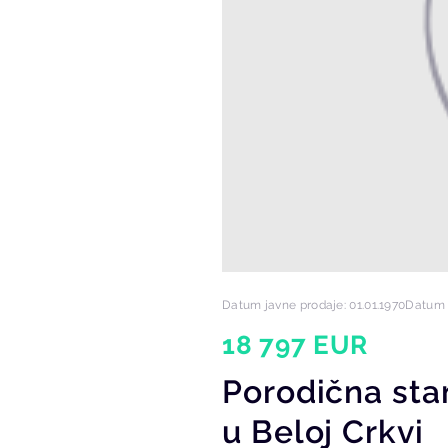
Datum javne prodaje: 01.01.1970
Datum k
18 797 EUR
Porodična st
u Beloj Crkvi