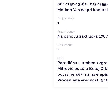
064/152-13-61 i 013/355
Molimo Vas da pri kontakt
Broj prodaje
1
Pravni osnov
Na osnovu zaključka 178/
Dokumenti
-
Opis
Porodična stambena zgrada
Mitrović br. 10 u Beloj C
površine 455 m2, sve upis
Procenjena vrednost: 3.16