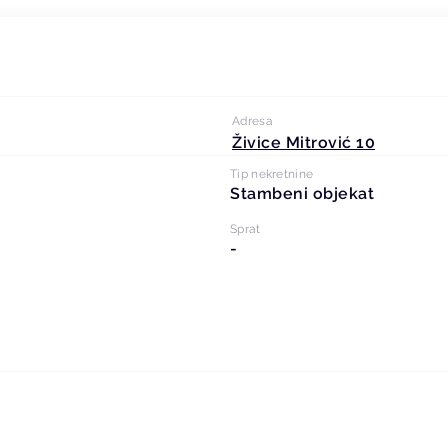
Adresa
Živice Mitrović 10
Tip nekretnine
Stambeni objekat
Sprat
-