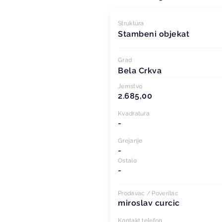
Struktura
Stambeni objekat
Grad
Bela Crkva
Jemstvo
2.685,00
Kvadratura
-
Grejanje
-
Ostalo
-
Prodavac / Poverilac
miroslav curcic
Kontakt telefon