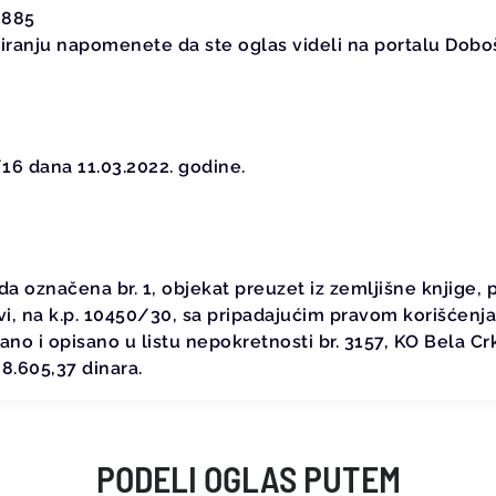
-885
iranju napomenete da ste oglas videli na portalu Dobo
16 dana 11.03.2022. godine.
 označena br. 1, objekat preuzet iz zemljišne knjige, po
rkvi, na k.p. 10450/30, sa pripadajućim pravom korišćen
ano i opisano u listu nepokretnosti br. 3157, KO Bela Cr
8.605,37 dinara.
PODELI OGLAS PUTEM