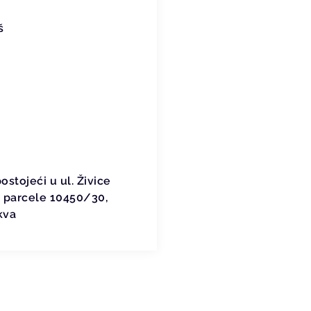
š
stojeći u ul. Živice
ja parcele 10450/30,
kva