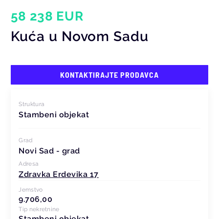
58 238 EUR
Kuća u Novom Sadu
KONTAKTIRAJTE PRODAVCA
Struktura
Stambeni objekat
Grad
Novi Sad - grad
Adresa
Zdravka Erdevika 17
Jemstvo
9.706,00
Tip nekretnine
Stambeni objekat