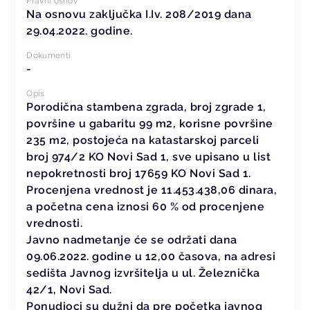
Pravni osnov
Na osnovu zaključka I.Iv. 208/2019 dana
29.04.2022. godine.
Dokumenti
-
Opis
Porodična stambena zgrada, broj zgrade 1,
površine u gabaritu 99 m2, korisne površine
235 m2, postojeća na katastarskoj parceli
broj 974/2 KO Novi Sad 1, sve upisano u list
nepokretnosti broj 17659 KO Novi Sad 1.
Procenjena vrednost je 11.453.438,06 dinara,
a početna cena iznosi 60 % od procenjene
vrednosti.
Javno nadmetanje će se održati dana
09.06.2022. godine u 12,00 časova, na adresi
sedišta Javnog izvršitelja u ul. Železnička
42/1, Novi Sad.
Ponudioci su dužni da pre početka javnog