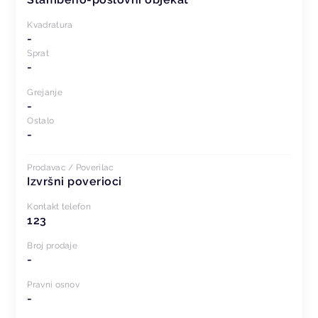
Kvadratura
-
Sprat
-
Grejanje
-
Ostalo
-
Prodavac / Poverilac
Izvršni poverioci
Kontakt telefon
123
Broj prodaje
-
Pravni osnov
-