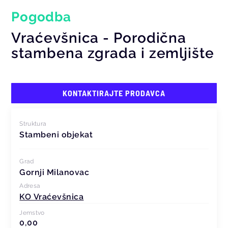
Pogodba
Vraćevšnica - Porodična
stambena zgrada i zemljište
KONTAKTIRAJTE PRODAVCA
Struktura
Stambeni objekat
Grad
Gornji Milanovac
Adresa
KO Vraćevšnica
Jemstvo
0,00