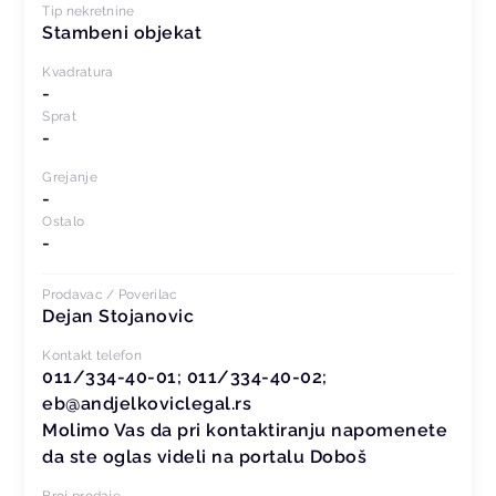
Tip nekretnine
Stambeni objekat
Kvadratura
-
Sprat
-
Grejanje
-
Ostalo
-
Prodavac / Poverilac
Dejan Stojanovic
Kontakt telefon
011/334-40-01; 011/334-40-02;
eb@andjelkoviclegal.rs
Molimo Vas da pri kontaktiranju napomenete
da ste oglas videli na portalu Doboš
Broj prodaje