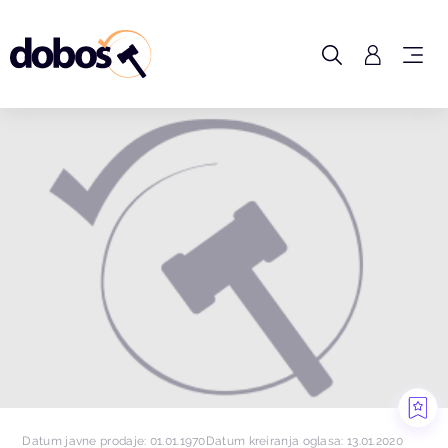
Datum javne prodaje: 01.01.1970
Datum kreiranja oglasa: 13.01.2020