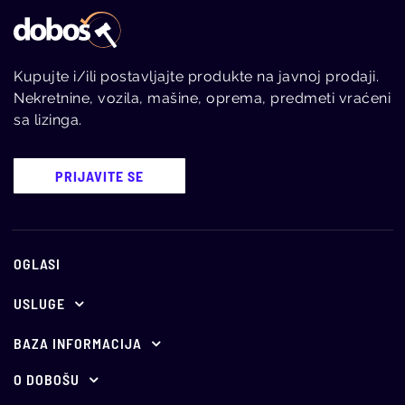
Kupujte i/ili postavljajte produkte na javnoj prodaji.
Nekretnine, vozila, mašine, oprema, predmeti vraćeni
sa lizinga.
PRIJAVITE SE
OGLASI
USLUGE
Ponuda za oglašavanje
BAZA INFORMACIJA
E-aukcije
Propisi
O DOBOŠU