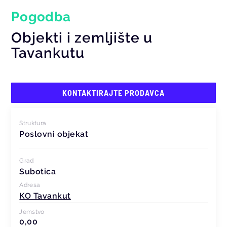
Pogodba
Objekti i zemljište u
Tavankutu
KONTAKTIRAJTE PRODAVCA
Struktura
Poslovni objekat
Grad
Subotica
Adresa
KO Tavankut
Jemstvo
0,00