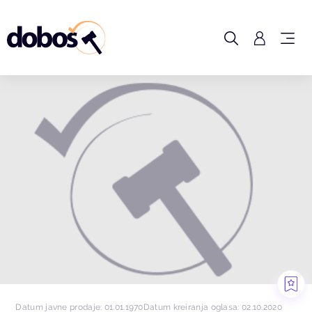
Datum javne prodaje: 01.01.1970
Datum kreiranja oglasa: 02.10.2020