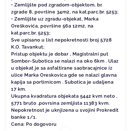
• Zemlijšte pod zgradom-objektom, br.
zgrade 8, površine 34m2, na kat.parc.br. 5253;
• Zemlijšte uz zgradu-objekat, Marka
Oreškovića, površine 56a 12m2, na
kat.parc.br. 5253;
Sve upisano u list nepokretnosti broj 5728
K.O. Tavankut;
Pristup objektu je dobar , Magistralni put
Sombor-Subotica se nalazi na oko 6km . Ulaz
u objekat je sa asfaltirane saobracajnice iz
ulice Marka Oreskovica gde se nalazi glavna
kapija sa portirnicom . Subotica je udaljena
17 km.
Ukupna kvadratura objekata 5442 kvm neto ,
5771 bruto ,povrsina zemljista 11383 kvm.
Nepokretnost je uknjizena u svojini Prokredit
banke 1/1.
Cena: Po dogovoru