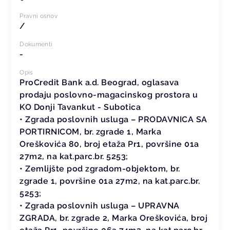
Pravni osnov
/
Dokumenti
-
Opis
ProCredit Bank a.d. Beograd, oglasava
prodaju poslovno-magacinskog prostora u
KO Donji Tavankut - Subotica
• Zgrada poslovnih usluga – PRODAVNICA SA
PORTIRNICOM, br. zgrade 1, Marka
Oreškovića 80, broj etaža Pr1, površine 01a
27m2, na kat.parc.br. 5253;
• Zemlijšte pod zgradom-objektom, br.
zgrade 1, površine 01a 27m2, na kat.parc.br.
5253;
• Zgrada poslovnih usluga – UPRAVNA
ZGRADA, br. zgrade 2, Marka Oreškovića, broj