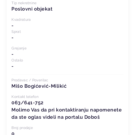
Tip nekretnine
Poslovni objekat
Kvadratura
-
Sprat
-
Grejanje
-
Ostalo
-
Prodavac / Poverilac
Mišo Bogićević-Milikić
Kontakt telefon
063/641-752
Molimo Vas da pri kontaktiranju napomenete
da ste oglas videli na portalu Doboš
Broj prodaje
0