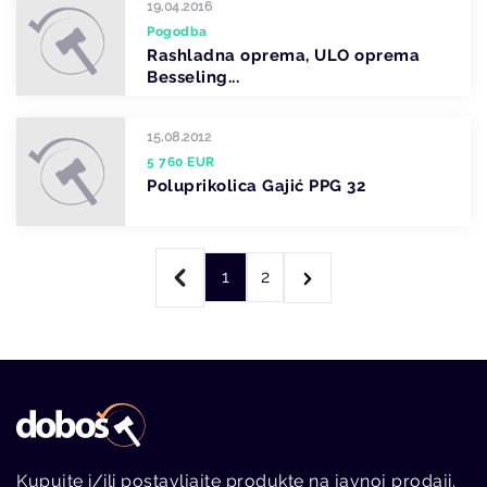
19.04.2016
Pogodba
Rashladna oprema, ULO oprema
Besseling...
15.08.2012
5 760 EUR
Poluprikolica Gajić PPG 32
1
2
Kupujte i/ili postavljajte produkte na javnoj prodaji.