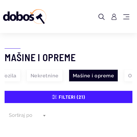
MAŠINE I OPREME
Vozila
Nekretnine
Mašine i opreme
Ost
FILTERI (21)
Sortiraj po