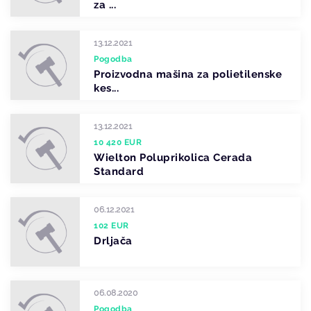
za ...
13.12.2021
Pogodba
Proizvodna mašina za polietilenske
kes...
13.12.2021
10 420 EUR
Wielton Poluprikolica Cerada
Standard
06.12.2021
102 EUR
Drljača
06.08.2020
Pogodba