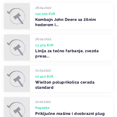
28.04.2022
150 000 EUR
Kombajn John Deere sa žitnim
hederom i...
26.04.2022
13 479 EUR
Linija za tečno farbanje, zvezda
presa...
01.03.2022
10 420 EUR
Wielton poluprikolica cerada
standard
22.02.2022
Pogodba
Priključne mašine i dvobrazni plug