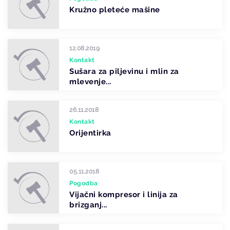
Kružno pleteće mašine
12.08.2019
Kontakt
Sušara za piljevinu i mlin za
mlevenje...
26.11.2018
Kontakt
Orijentirka
05.11.2018
Pogodba
Vijačni kompresor i linija za
brizganj...