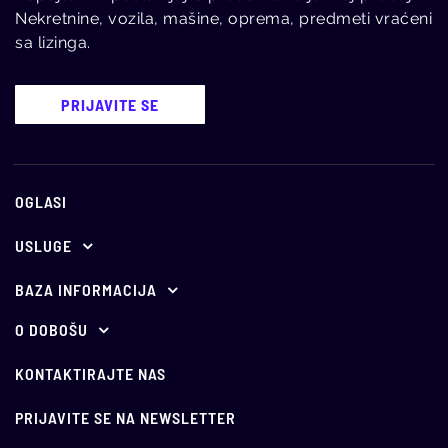
Nekretnine, vozila, mašine, oprema, predmeti vraćeni
sa lizinga.
PRIJAVITE SE
OGLASI
USLUGE
Ponuda za oglašavanje
BAZA INFORMACIJA
E-aukcije
Propisi
O DOBOŠU
O nama
Holandske aukcije
Vesti
KONTAKTIRAJTE NAS
Vodič kroz javno nadmetanje
Oglašavajte se kod nas
Info
PRIJAVITE SE NA NEWSLETTER