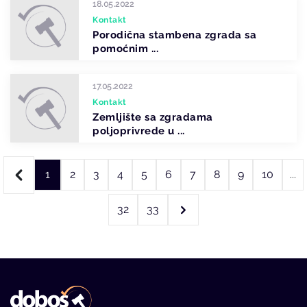
18.05.2022
Kontakt
Porodična stambena zgrada sa
pomoćnim ...
17.05.2022
Kontakt
Zemljište sa zgradama
poljoprivrede u ...
1
2
3
4
5
6
7
8
9
10
...
32
33