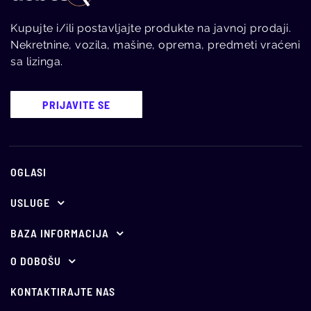
Kupujte i/ili postavljajte produkte na javnoj prodaji.
Nekretnine, vozila, mašine, oprema, predmeti vraćeni
sa lizinga.
PRIJAVITE SE
OGLASI
USLUGE
Ponuda za oglašavanje
BAZA INFORMACIJA
E-aukcije
Propisi
O DOBOŠU
O nama
Holandske aukcije
Vesti
KONTAKTIRAJTE NAS